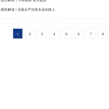
报告解读 | 全面从严治党永远在路上
1
2
3
4
5
6
7
8