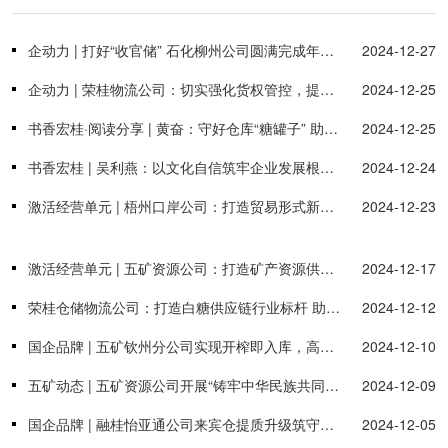
企动力 | 打好“收官储” 石化柳州公司圆满完成年度目标任务
2024-12-27
企动力 | 荣桂物流公司：切实强化货权管控，提供高附加值供应链服务
2024-12-25
书香宏桂·阅读分享 | 黄奋：守好仓库“糖罐子” 助力企业高质量发展
2024-12-25
书香宏桂 | 吴利燕：以文化自信筑牢企业发展根基 推动企业行稳致远
2024-12-24
激活经营单元 | 梧州口岸公司：打造贸易形式新形态 做精内外贸联动
2024-12-23
激活经营单元 | 五矿资源公司：打造矿产资源供应链一体化综合服务商
2024-12-17
荣桂仓储物流公司：打造白糖供应链行业标杆 助力广西“甜蜜事业”
2024-12-12
国企品牌 | 五矿钦州分公司实现开榨即入库，高效启动2024/2025榨季食糖收储
2024-12-10
五矿动态 | 五矿资源公司开展“铸牢中华民族共同体意识”主题党日活动
2024-12-09
国企品牌 | 融桂怡亚通公司来宾仓提质升级筑守甜蜜事业
2024-12-05