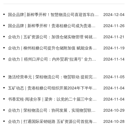
国企品牌│新榨季开榨！智慧物流公司喜迎首车白糖入库
2024-12-04
国企品牌 | 新榨季开榨！贵港桂糖公司成为贵港市首家食糖入库仓储企业
2024-11-26
企动力 | 五矿资源公司：加强仓储实物管理 铸就货权坚实防线
2024-11-21
企动力 | 柳州桂糖公司提升仓储附加值 赋能业务发展新格局
2024-11-19
企动力丨梧州口岸公司：内外贸易“拉满弓” 全力冲刺全年目标任务
2024-11-14
激活经营单元 | 荣桂物流公司：物贸联动 提前完成年度营收任务
2024-11-05
五矿动态 | 贵港桂糖公司组织开展2024年下半年消防演练活动
2024-11-04
书香宏桂·阅读分享 | 梁奔：以党的二十届三中全会精神为帆 驱动企业高质量发展
2024-11-04
企动力 | 荣桂物流公司：协同发展，实现物贸联动+海陆联运的零突破
2024-10-29
企动力 | 打通国际采销链路 五矿资源公司首批海外产A7铝锭成功交付
2024-10-28